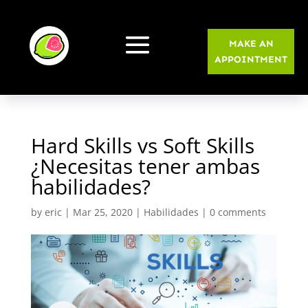
MAKE AN
APPOINTMENT
Hard Skills vs Soft Skills
¿Necesitas tener ambas
habilidades?
by
eric
|
Mar 25, 2020
|
Habilidades
|
0 comments