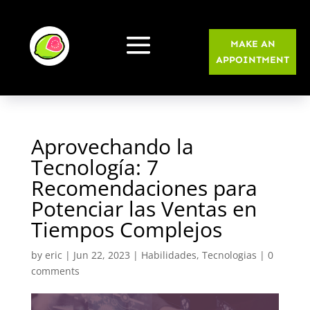
MAKE AN
APPOINTMENT
Aprovechando la
Tecnología: 7
Recomendaciones para
Potenciar las Ventas en
Tiempos Complejos
by
eric
|
Jun 22, 2023
|
Habilidades
,
Tecnologias
|
0
comments