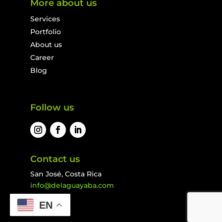
More about us
Services
Portfolio
About us
Career
Blog
Follow us
Contact us
San José, Costa Rica
info@delaguayaba.com
2020 © deLaGuayaba. Todos los derechos
EN
reservados.