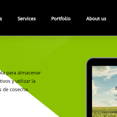
s
Services
Portfolio
About us
ola para almacenar
vos y utilizar la
s de cosecha.